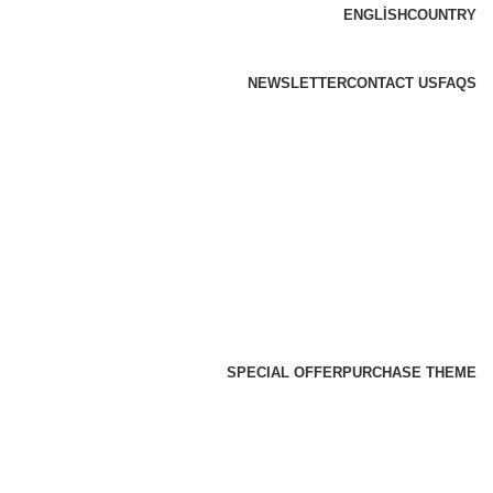
ENGLISH
COUNTRY
NEWSLETTER
CONTACT US
FAQS
SPECIAL OFFER
PURCHASE THEME