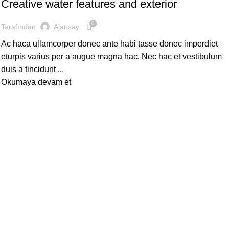
Creative water features and exterior
0
Tarafından
Ajansay
Ac haca ullamcorper donec ante habi tasse donec imperdiet
eturpis varius per a augue magna hac. Nec hac et vestibulum
duis a tincidunt ...
Okumaya devam et