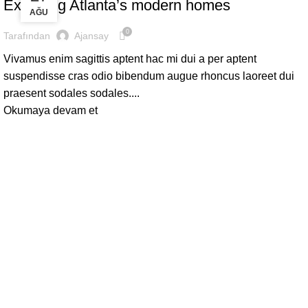
Exploring Atlanta’s modern homes
AĞU
AĞU
0
Tarafından
Ajansay
Vivamus enim sagittis aptent hac mi dui a per aptent
suspendisse cras odio bibendum augue rhoncus laoreet dui
praesent sodales sodales....
Okumaya devam et