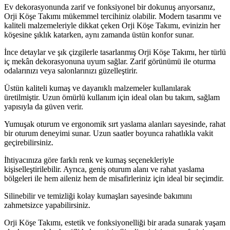
Ev dekorasyonunda zarif ve fonksiyonel bir dokunuş arıyorsanız,
Orji Köşe Takımı mükemmel tercihiniz olabilir. Modern tasarımı ve
kaliteli malzemeleriyle dikkat çeken Orji Köşe Takımı, evinizin her
köşesine şıklık katarken, aynı zamanda üstün konfor sunar.
İnce detaylar ve şık çizgilerle tasarlanmış Orji Köşe Takımı, her türlü
iç mekân dekorasyonuna uyum sağlar. Zarif görünümü ile oturma
odalarınızı veya salonlarınızı güzelleştirir.
Üstün kaliteli kumaş ve dayanıklı malzemeler kullanılarak
üretilmiştir. Uzun ömürlü kullanım için ideal olan bu takım, sağlam
yapısıyla da güven verir.
Yumuşak oturum ve ergonomik sırt yaslama alanları sayesinde, rahat
bir oturum deneyimi sunar. Uzun saatler boyunca rahatlıkla vakit
geçirebilirsiniz.
İhtiyacınıza göre farklı renk ve kumaş seçenekleriyle
kişiselleştirilebilir. Ayrıca, geniş oturum alanı ve rahat yaslama
bölgeleri ile hem aileniz hem de misafirleriniz için ideal bir seçimdir.
Silinebilir ve temizliği kolay kumaşları sayesinde bakımını
zahmetsizce yapabilirsiniz.
Orji Köşe Takımı, estetik ve fonksiyonelliği bir arada sunarak yaşam