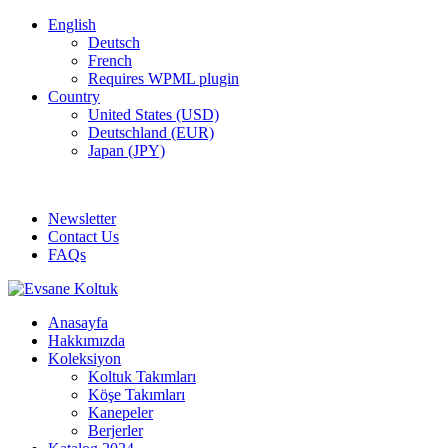
English
Deutsch
French
Requires WPML plugin
Country
United States (USD)
Deutschland (EUR)
Japan (JPY)
ADD ANYTHING HERE OR JUST REMOVE IT…
Newsletter
Contact Us
FAQs
Anasayfa
Hakkımızda
Koleksiyon
Koltuk Takımları
Köşe Takımları
Kanepeler
Berjerler