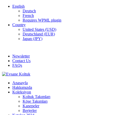
English
Deutsch
French
Requires WPML plugin
Country
United States (USD)
Deutschland (EUR)
Japan (JPY)
ADD ANYTHING HERE OR JUST REMOVE IT…
Newsletter
Contact Us
FAQs
Anasayfa
Hakkımızda
Koleksiyon
Koltuk Takımları
Köşe Takımları
Kanepeler
Berjerler