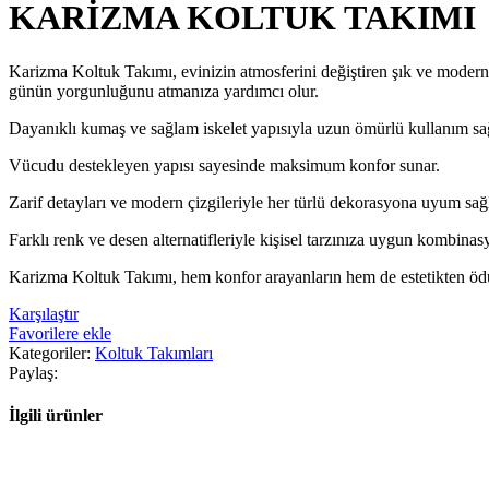
KARİZMA KOLTUK TAKIMI
Karizma Koltuk Takımı, evinizin atmosferini değiştiren şık ve modern t
günün yorgunluğunu atmanıza yardımcı olur.
Dayanıklı kumaş ve sağlam iskelet yapısıyla uzun ömürlü kullanım sağ
Vücudu destekleyen yapısı sayesinde maksimum konfor sunar.
Zarif detayları ve modern çizgileriyle her türlü dekorasyona uyum sağl
Farklı renk ve desen alternatifleriyle kişisel tarzınıza uygun kombinasy
Karizma Koltuk Takımı, hem konfor arayanların hem de estetikten ödün 
Karşılaştır
Favorilere ekle
Kategoriler:
Koltuk Takımları
Paylaş:
İlgili ürünler